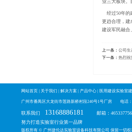
业三大板块。
经过50年的
更趋合理，建
建设军民融合
上一条：
公司生
下一条：
热烈祝
网站首页
|
关于我们
|
解决方案
|
产品中心
|
医用建设实验室
广州市番禺区大龙街市莲路新桥村段240号1号厂房 电话：020-290
13168886181
联系我们
邮箱：465337756@
努力打造实验室行业第一品牌
​版权所有 © 广州捷伦达实验室设备科技有限公司 保留一切