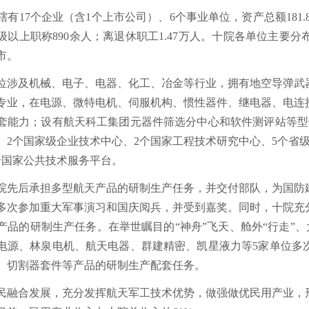
有17个企业（含1个上市公司）、6个事业单位，资产总额181.
，高级以上职称890余人；离退休职工1.47万人。十院各单位主
市。
涉及机械、电子、电器、化工、冶金等行业，拥有地空导弹武
专业，在电源、微特电机、伺服机构、惯性器件、继电器、电连
套能力；设有航天科工集团元器件筛选分中心和软件测评站等型
、2个国家级企业技术中心、2个国家工程技术研究中心、5个省级
个国家公共技术服务平台。
院先后承担多型航天产品的研制生产任务，并交付部队，为国防
多次参加重大军事演习和国庆阅兵，并受到嘉奖。同时，十院充
产品的研制生产任务。在举世瞩目的“神舟”飞天、舱外“行走”、太
电源、林泉电机、航天电器、群建精密、凯星液力等5家单位多
、切割器套件等产品的研制生产配套任务。
融合发展，充分发挥航天军工技术优势，做强做优民用产业，