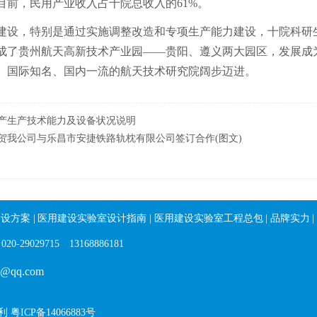
目前，民用产业收入占十院总收入的61%。
建设，特别是通过实施调整改造和专项生产能力建设，十院科研
成了贵州航天高新技术产业园——贵阳、遵义两大园区，发展成
、国际知名、国内一流的航天技术研究院阔步迈进。
产生产技术能力及设备状况说明
贺我公司与乐昌市安捷铁路轨枕有限公司签订合作(图文)
建设方案
|
医用建设实验室设计指南
|
医用建设实验室工程总包
|
品牌实力
|
29715 13168886181
qq.com
权利
粤ICP备14066883号