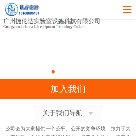
广州捷伦达实验室设备科技有限公司
Guangzhou Jiclunda Lab equipment Technology Co.Ltd
加入我们
关于我们导航
公司会为大家提供一个公平、公开的竞争环境，致力于为