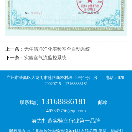
上一条：
无尘洁净净化实验室全自动系统
下一条：
实验室气流监控系统
广州市番禺区大龙街市莲路新桥村段240号1号厂房 电话：020-
29029715 13168886181
13168886181
联系我们
邮箱：
465337756@qq.com
努力打造实验室行业第一品牌
​版权所有 © 广州捷伦达实验室设备科技有限公司 保留一切权利